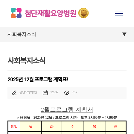
사회복지소식
사회복지소식
2025년 12월 프로그램 계획표!
첨단요양병원
12-02
757
2
월프로그램 계획서
○
해당월
: 2025
년
12
월
/
프로그램 시간
:
오후
3
시
00
분
~ 4
시
00
분
요일
월
화
수
목
금