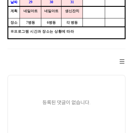
날짜
29
30
31
계획
네일아트
네일아트
생신잔치
장소
7
병동
6
병동
각 병동
※
프로그램 시간과 장소는 상황에 따라
등록된 댓글이 없습니다.