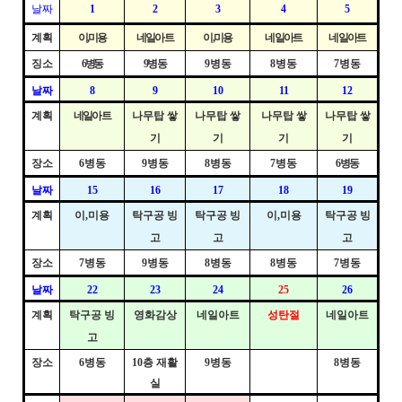
날짜
1
2
3
4
5
계획
이
미용
네일아트
이
,
미용
네일아트
네일아트
징소
6
병동
9
병동
9
병동
8
병동
7
병동
날짜
8
9
10
11
12
계획
네일아트
나무탑 쌓
나무탑 쌓
나무탑 쌓
나무탑 쌓
기
기
기
기
장소
6
병동
9
병동
8
병동
7
병동
6
병동
날짜
15
16
17
18
19
계획
이
,
미용
탁구공 빙
탁구공 빙
이
,
미용
탁구공 빙
고
고
고
장소
7
병동
9
병동
8
병동
8
병동
7
병동
날짜
22
23
24
25
26
계획
탁구공 빙
영화감상
네일아트
성탄절
네일아트
고
장소
6
병동
10
층 재활
9
병동
8
병동
실